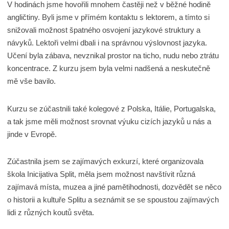
V hodinách jsme hovořili mnohem častěji než v běžné hodině
angličtiny. Byli jsme v přímém kontaktu s lektorem, a tímto si
snižovali možnost špatného osvojení jazykové struktury a
návyků. Lektoři velmi dbali i na správnou výslovnost jazyka.
Učení byla zábava, nevznikal prostor na ticho, nudu nebo ztrátu
koncentrace. Z kurzu jsem byla velmi nadšená a neskutečně
mě vše bavilo.
Kurzu se zúčastnili také kolegové z Polska, Itálie, Portugalska,
a tak jsme měli možnost srovnat výuku cizích jazyků u nás a
jinde v Evropě.
Zúčastnila jsem se zajímavých exkurzí, které organizovala
škola Inicijativa Split, měla jsem možnost navštívit různá
zajímavá místa, muzea a jiné pamětihodnosti, dozvědět se něco
o historii a kultuře Splitu a seznámit se se spoustou zajímavých
lidi z různých koutů světa.