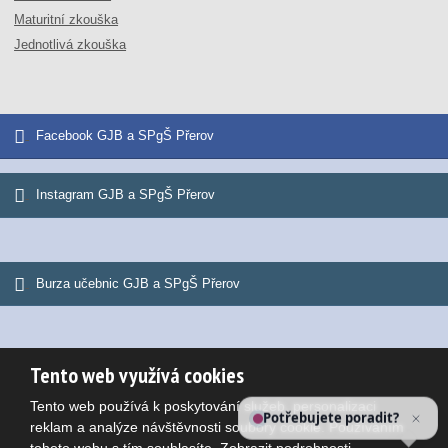
Maturitní zkouška
Jednotlivá zkouška
Facebook GJB a SPgŠ Přerov
Instagram GJB a SPgŠ Přerov
Burza učebnic GJB a SPgŠ Přerov
Tento web využívá cookies
© 2026, Gymnázium Jana Blahoslava a Střední pedagogická škola
Tento web používá k poskytování služeb, personalizaci
Mapa stránek
|
Podmínky použití
Potřebujete poradit?
reklam a analýze návštěvnosti soubory cookie. Používáním
VYROBILA