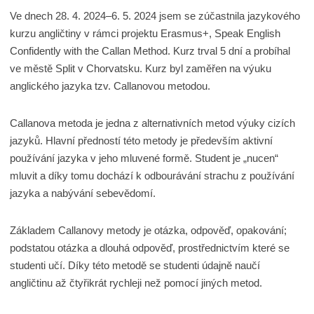
Ve dnech 28. 4. 2024–6. 5. 2024 jsem se zúčastnila jazykového
kurzu angličtiny v rámci projektu Erasmus+, Speak English
Confidently with the Callan Method. Kurz trval 5 dní a probíhal
ve městě Split v Chorvatsku. Kurz byl zaměřen na výuku
anglického jazyka tzv. Callanovou metodou.
Callanova metoda je jedna z alternativních metod výuky cizích
jazyků. Hlavní předností této metody je především aktivní
používání jazyka v jeho mluvené formě. Student je „nucen“
mluvit a díky tomu dochází k odbourávání strachu z používání
jazyka a nabývání sebevědomí.
Základem Callanovy metody je otázka, odpověď, opakování;
podstatou otázka a dlouhá odpověď, prostřednictvím které se
studenti učí. Díky této metodě se studenti údajně naučí
angličtinu až čtyřikrát rychleji než pomocí jiných metod.