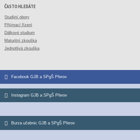
ČASTO HLEDÁTE
Studijní obory
Přijímací řízení
Dálkové studium
Maturitní zkouška
Jednotlivá zkouška
Facebook GJB a SPgŠ Přerov
Instagram GJB a SPgŠ Přerov
Burza učebnic GJB a SPgŠ Přerov