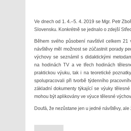
Ve dnech od 1. 4.–5. 4. 2019 se Mgr. Petr Zbo
Slovensku. Konkrétně se jednalo o zdejší Stř
Během svého působení navštívil celkem 21 v
návštěvy měl možnost se zúčastnit porady ped
výchovy se seznámil s didaktickými metodami
na hodinách TV a ve třech hodinách tělesn
praktickou výuku, tak i na teoretické poznat
spolupracovali při tvorbě týdenního pracovní
základní dokumenty týkající se výuky tělesné 
mohou být aplikovány ve výuce tělesné výchov
Doufá, že nezůstane jen u jedné návštěvy, al