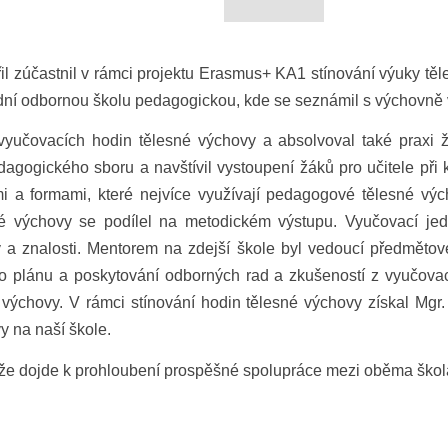
řil zúčastnil v rámci projektu Erasmus+ KA1 stínování výuky tě
ední odbornou školu pedagogickou, kde se seznámil s výchovn
yučovacích hodin tělesné výchovy a absolvoval také praxi 
agogického sboru a navštívil vystoupení žáků pro učitele při 
 a formami, které nejvíce využívají pedagogové tělesné vých
é výchovy se podílel na metodickém výstupu. Vyučovací jed
ky a znalosti. Mentorem na zdejší škole byl vedoucí předměto
ho plánu a poskytování odborných rad a zkušeností z vyučova
výchovy. V rámci stínování hodin tělesné výchovy získal Mgr.
y na naší škole.
e že dojde k prohloubení prospěšné spolupráce mezi oběma škol