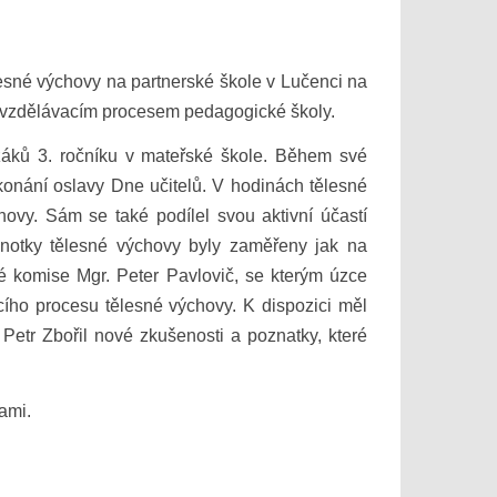
lesné výchovy na partnerské škole v Lučenci na
ě vzdělávacím procesem pedagogické školy.
žáků 3. ročníku v mateřské škole. Během své
konání oslavy Dne učitelů. V hodinách tělesné
ovy. Sám se také podílel svou aktivní účastí
notky tělesné výchovy byly zaměřeny jak na
vé komise Mgr. Peter Pavlovič, se kterým úzce
cího procesu tělesné výchovy. K dispozici měl
 Petr Zbořil nové zkušenosti a poznatky, které
ami.