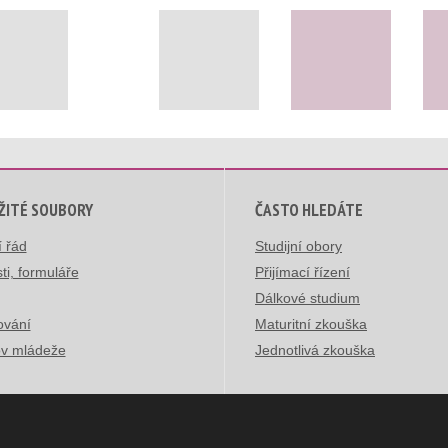
ŽITÉ SOUBORY
ČASTO HLEDÁTE
í řád
Studijní obory
ti, formuláře
Přijímací řízení
Dálkové studium
ování
Maturitní zkouška
v mládeže
Jednotlivá zkouška