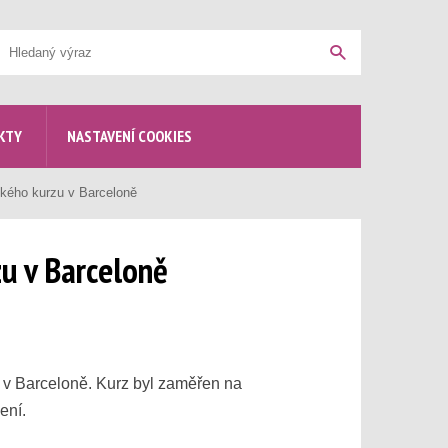
yhledávání
Hledat
KTY
NASTAVENÍ COOKIES
ckého kurzu v Barceloně
zu v Barceloně
u v Barceloně. Kurz byl zaměřen na
ení.