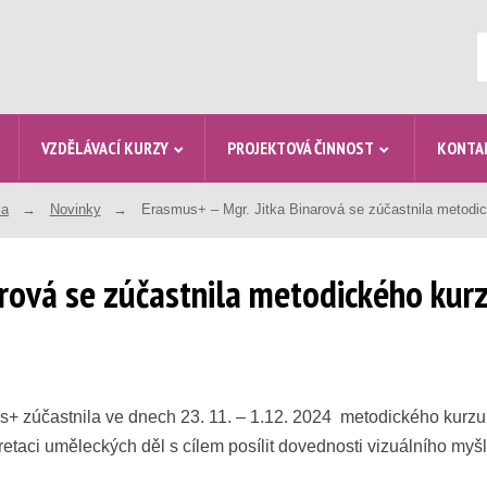
V
VZDĚLÁVACÍ KURZY
PROJEKTOVÁ ČINNOST
KONTA
la
Novinky
Erasmus+ – Mgr. Jitka Binarová se zúčastnila metodi
arová se zúčastnila metodického kur
us+ zúčastnila ve dnech 23. 11. – 1.12. 2024 metodického kurz
taci uměleckých děl s cílem posílit dovednosti vizuálního myšl