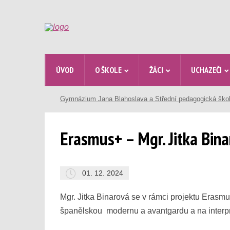
ÚVOD
O ŠKOLE
ŽÁCI
UCHAZEČI
Gymnázium Jana Blahoslava a Střední pedagogická ško
Erasmus+ – Mgr. Jitka Bin
01. 12. 2024
Mgr. Jitka Binarová se v rámci projektu Erasm
španělskou modernu a avantgardu a na interpre