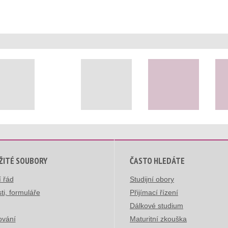
ŽITÉ SOUBORY
ČASTO HLEDÁTE
í řád
Studijní obory
ti, formuláře
Přijímací řízení
Dálkové studium
ování
Maturitní zkouška