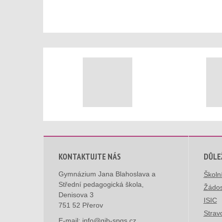
KONTAKTUJTE NÁS
DŮLE
Gymnázium Jana Blahoslava a
Školn
Střední pedagogická škola,
Žádos
Denisova 3
ISIC
751 52 Přerov
Strav
E-mail:
info@gjb-spgs.cz