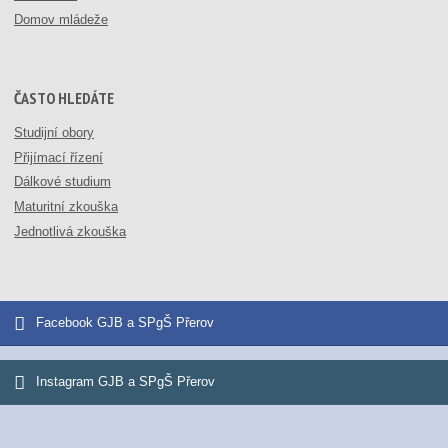
Domov mládeže
ČASTO HLEDÁTE
Studijní obory
Přijímací řízení
Dálkové studium
Maturitní zkouška
Jednotlivá zkouška
Facebook GJB a SPgŠ Přerov
Instagram GJB a SPgŠ Přerov