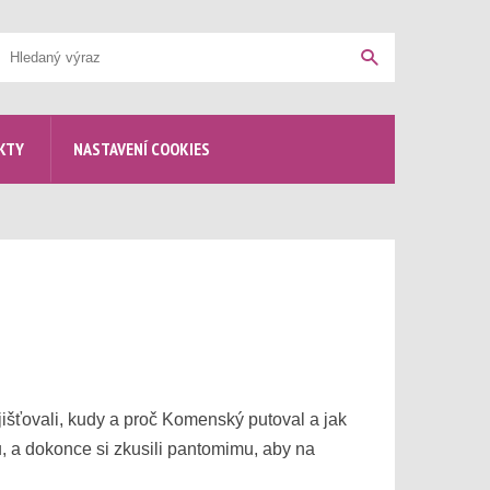
yhledávání
Hledat
KTY
NASTAVENÍ COOKIES
šťovali, kudy a proč Komenský putoval a jak
u, a dokonce si zkusili pantomimu, aby na