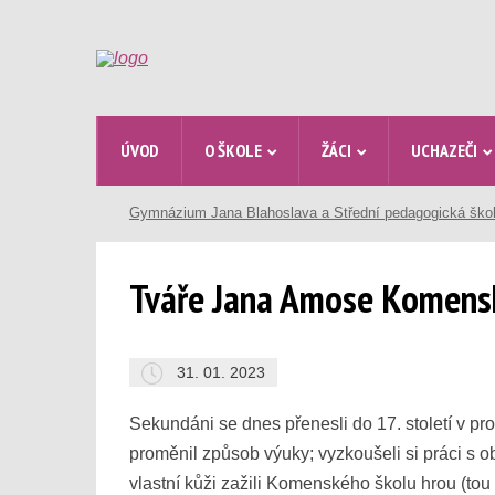
ÚVOD
O ŠKOLE
ŽÁCI
UCHAZEČI
Gymnázium Jana Blahoslava a Střední pedagogická ško
Tváře Jana Amose Komens
31. 01. 2023
Sekundáni se dnes přenesli do 17. století v 
proměnil způsob výuky; vyzkoušeli si práci s o
vlastní kůži zažili Komenského školu hrou (tou 