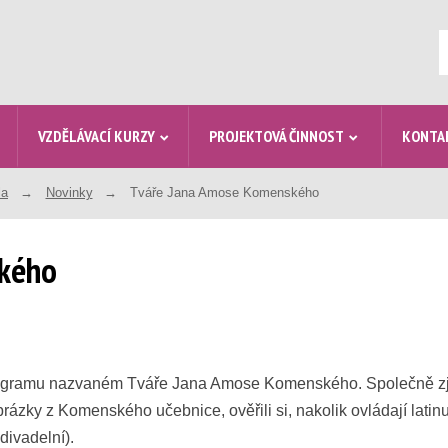
V
VZDĚLÁVACÍ KURZY
PROJEKTOVÁ ČINNOST
KONTA
la
Novinky
Tváře Jana Amose Komenského
kého
programu nazvaném Tváře Jana Amose Komenského. Společně zji
brázky z Komenského učebnice, ověřili si, nakolik ovládají latin
divadelní).