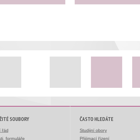
ŽITÉ SOUBORY
ČASTO HLEDÁTE
í řád
Studijní obory
ti, formuláře
Přijímací řízení