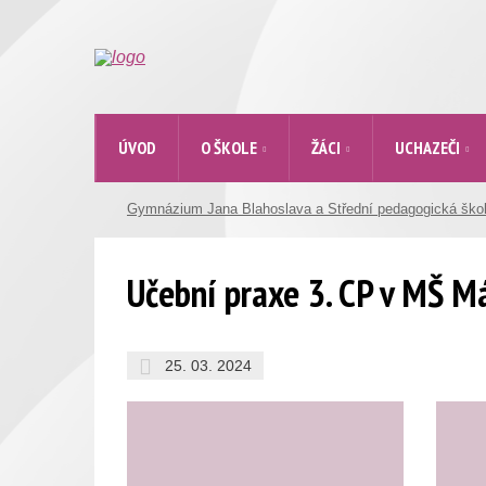
ÚVOD
O ŠKOLE
ŽÁCI
UCHAZEČI
Gymnázium Jana Blahoslava a Střední pedagogická ško
Učební praxe 3. CP v MŠ M
25. 03. 2024