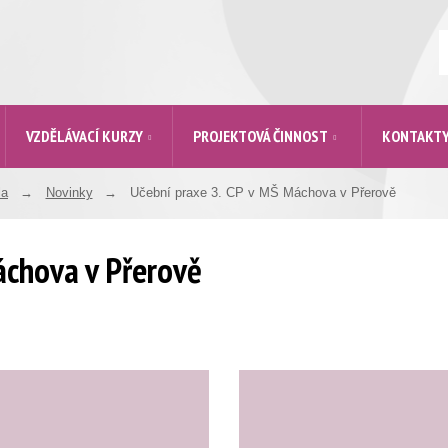
V
VZDĚLÁVACÍ KURZY
PROJEKTOVÁ ČINNOST
KONTAKT
la
Novinky
Učební praxe 3. CP v MŠ Máchova v Přerově
áchova v Přerově