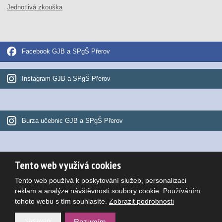
Jednotlivá zkouška
Facebook GJB a SPgŠ Přerov
Instagram GJB a SPgŠ Přerov
Burza učebnic GJB a SPgŠ Přerov
Tento web využívá cookies
© 2026, Gymnázium Jana Blahoslava a Střední pedagogická škola
Tento web používá k poskytování služeb, personalizaci
Mapa stránek
|
Podmínky použití
Potřebujete poradit?
reklam a analýze návštěvnosti soubory cookie. Používáním
VYROBILA
tohoto webu s tím souhlasíte.
Zobrazit podrobnosti
Nastavení
Rozumím