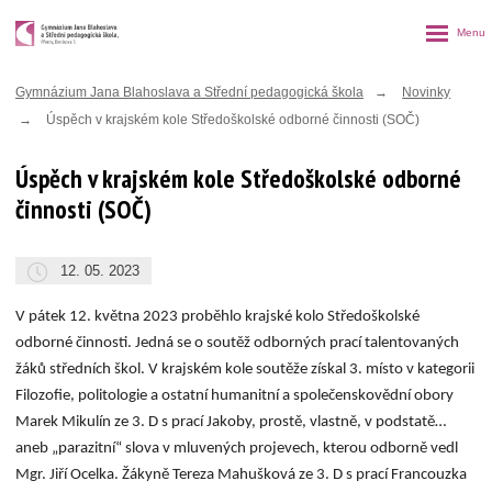
Rozbalen
menu
Gymnázium Jana Blahoslava a Střední pedagogická škola
Novinky
Úspěch v krajském kole Středoškolské odborné činnosti (SOČ)
Úspěch v krajském kole Středoškolské odborné
činnosti (SOČ)
12. 05. 2023
V pátek 12. května 2023 proběhlo krajské kolo Středoškolské
odborné činnosti. Jedná se o soutěž odborných prací talentovaných
žáků středních škol. V krajském kole soutěže získal 3. místo v kategorii
Filozofie, politologie a ostatní humanitní a společenskovědní obory
Marek Mikulín ze 3. D s prací Jakoby, prostě, vlastně, v podstatě…
aneb „parazitní“ slova v mluvených projevech, kterou odborně vedl
Mgr. Jiří Ocelka. Žákyně Tereza Mahušková ze 3. D s prací Francouzka