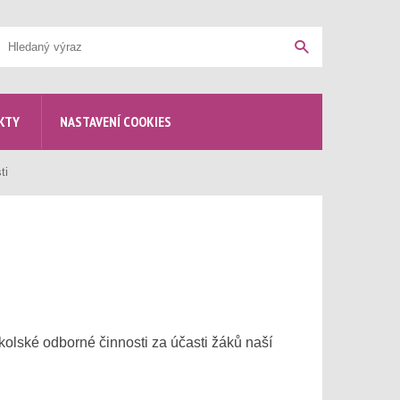
yhledávání
Hledat
KTY
NASTAVENÍ COOKIES
ti
olské odborné činnosti za účasti žáků naší