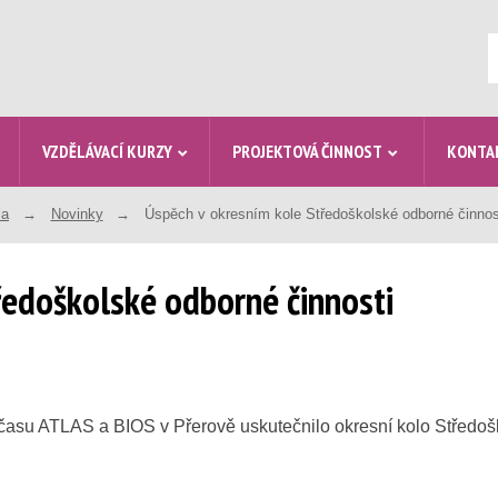
V
VZDĚLÁVACÍ KURZY
PROJEKTOVÁ ČINNOST
KONTA
la
Novinky
Úspěch v okresním kole Středoškolské odborné činnos
ředoškolské odborné činnosti
 času ATLAS a BIOS v Přerově uskutečnilo okresní kolo Středošk