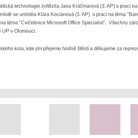
tická technologie zvítězila Jana Kráčmarová (3. AP) s prací na
ístě se umístila Klára Kociánová (3. AP) s prací na téma "Barev
í na téma "Cvičebnice Microsoft Office Specialist". Všechny zár
tě UP v Olomouci.
ského kola, kde jim přejeme hodně štěstí a děkujeme za repreze