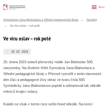
Rozbalen
menu
Gymnázium Jana Blahoslava a Střední pedagogická škola
Novinky
Ve víru oslav – rok poté
Ve víru oslav – rok poté
20. 02. 2024
20. února 2023 oslavil přerovský rodák Jan Blahoslav 500.
narozeniny. Na školním hřišti Gymnázia Jana Blahoslava a
Střední pedagogické školy v Přerově vytvořili v tento slavnostní
den žáci a pedagogové živý obraz ve tvaru čísla 500.
Symbolicky Janu Blahoslavovi popřáli a odstartovali tak několik
měsíců trvající oslavy.
Kulatin se však v tomto roce sešlo hned několik. Na konci