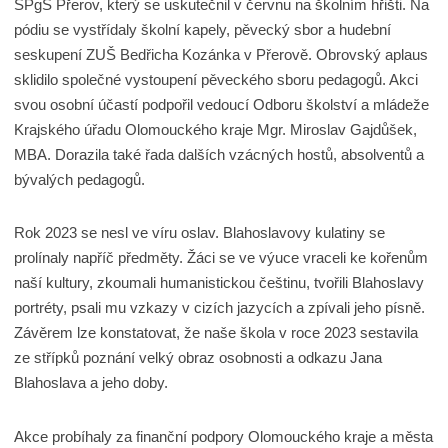
SPgŠ Přerov, který se uskutečnil v červnu na školním hřišti. Na
pódiu se vystřídaly školní kapely, pěvecký sbor a hudební
seskupení ZUŠ Bedřicha Kozánka v Přerově. Obrovský aplaus
sklidilo společné vystoupení pěveckého sboru pedagogů. Akci
svou osobní účastí podpořil vedoucí Odboru školství a mládeže
Krajského úřadu Olomouckého kraje Mgr. Miroslav Gajdůšek,
MBA. Dorazila také řada dalších vzácných hostů, absolventů a
bývalých pedagogů.
Rok 2023 se nesl ve víru oslav. Blahoslavovy kulatiny se
prolínaly napříč předměty. Žáci se ve výuce vraceli ke kořenům
naší kultury, zkoumali humanistickou češtinu, tvořili Blahoslavy
portréty, psali mu vzkazy v cizích jazycích a zpívali jeho písně.
Závěrem lze konstatovat, že naše škola v roce 2023 sestavila
ze střípků poznání velký obraz osobnosti a odkazu Jana
Blahoslava a jeho doby.
Akce probíhaly za finanční podpory Olomouckého kraje a města