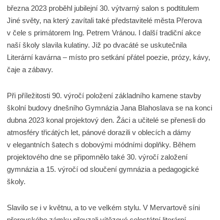
března 2023 proběhl jubilejní 30. výtvarný salon s podtitulem
Jiné světy, na který zavítali také představitelé města Přerova
v čele s primátorem Ing. Petrem Vránou. I další tradiční akce
naší školy slavila kulatiny. Již po dvacáté se uskutečnila
Literární kavárna – místo pro setkání přátel poezie, prózy, kávy,
čaje a zábavy.
Při příležitosti 90. výročí položení základního kamene stavby
školní budovy dnešního Gymnázia Jana Blahoslava se na konci
dubna 2023 konal projektový den. Žáci a učitelé se přenesli do
atmosféry třicátých let, pánové dorazili v oblecích a dámy
v elegantních šatech s dobovými módními doplňky. Během
projektového dne se připomnělo také 30. výročí založení
gymnázia a 15. výročí od sloučení gymnázia a pedagogické
školy.
Slavilo se i v květnu, a to ve velkém stylu. V Mervartově síni
přerovského zámku převzali vítězové celostátní literární