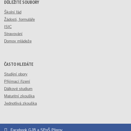
DŮLEŽITÉ SOUBORY
Školní řád
Žádosti, formuláře
ISIC
Stravování
Domov mládeže
ČASTO HLEDÁTE
Studijní obory
Přijímací řízení
Dálkové studium
Maturitní zkouška
Jednotlivá zkouška
Facebook GJB a SPgŠ Přerov