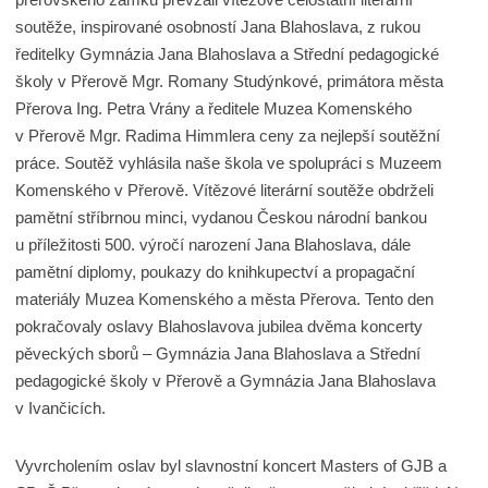
soutěže, inspirované osobností Jana Blahoslava, z rukou
ředitelky Gymnázia Jana Blahoslava a Střední pedagogické
školy v Přerově Mgr. Romany Studýnkové, primátora města
Přerova Ing. Petra Vrány a ředitele Muzea Komenského
v Přerově Mgr. Radima Himmlera ceny za nejlepší soutěžní
práce. Soutěž vyhlásila naše škola ve spolupráci s Muzeem
Komenského v Přerově. Vítězové literární soutěže obdrželi
pamětní stříbrnou minci, vydanou Českou národní bankou
u příležitosti 500. výročí narození Jana Blahoslava, dále
pamětní diplomy, poukazy do knihkupectví a propagační
materiály Muzea Komenského a města Přerova. Tento den
pokračovaly oslavy Blahoslavova jubilea dvěma koncerty
pěveckých sborů – Gymnázia Jana Blahoslava a Střední
pedagogické školy v Přerově a Gymnázia Jana Blahoslava
v Ivančicích.
Vyvrcholením oslav byl slavnostní koncert Masters of GJB a