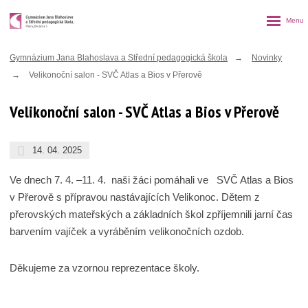
Rozbalen
menu
Gymnázium Jana Blahoslava a Střední pedagogická škola
Novinky
Velikonoční salon - SVČ Atlas a Bios v Přerově
Velikonoční salon - SVČ Atlas a Bios v Přerově
14. 04. 2025
Ve dnech 7. 4. –11. 4. naši žáci pomáhali ve SVČ Atlas a Bios
v Přerově s přípravou nastávajících Velikonoc. Dětem z
přerovských mateřských a základních škol zpříjemnili jarní čas
barvením vajíček a vyráběním velikonočních ozdob.
Děkujeme za vzornou reprezentace školy.