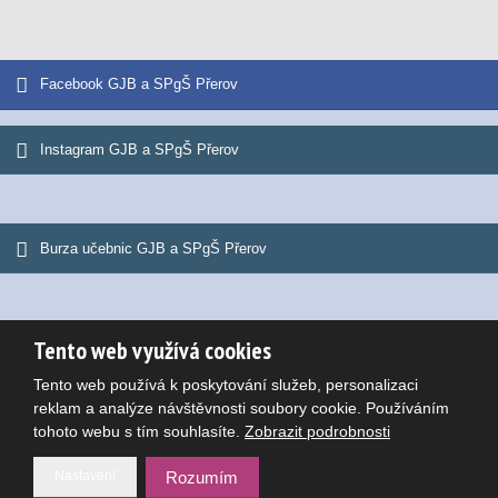
Facebook GJB a SPgŠ Přerov
Instagram GJB a SPgŠ Přerov
Burza učebnic GJB a SPgŠ Přerov
Tento web využívá cookies
© 2026, Gymnázium Jana Blahoslava a Střední pedagogická škola
Tento web používá k poskytování služeb, personalizaci
Mapa stránek
|
Podmínky použití
Potřebujete poradit?
reklam a analýze návštěvnosti soubory cookie. Používáním
VYROBILA
tohoto webu s tím souhlasíte.
Zobrazit podrobnosti
Nastavení
Rozumím