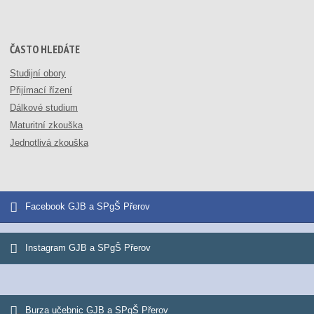
ČASTO HLEDÁTE
Studijní obory
Přijímací řízení
Dálkové studium
Maturitní zkouška
Jednotlivá zkouška
Facebook GJB a SPgŠ Přerov
Instagram GJB a SPgŠ Přerov
Burza učebnic GJB a SPgŠ Přerov