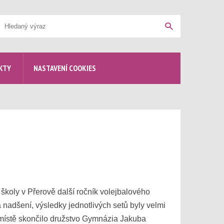
yhledávání
Hledat
KTY
NASTAVENÍ COOKIES
školy v Přerově další ročník volejbalového
 nadšení, výsledky jednotlivých setů byly velmi
m místě skončilo družstvo Gymnázia Jakuba