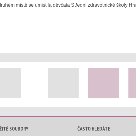
 druhém místě se umístila děvčata Střední zdravotnické školy H
ŽITÉ SOUBORY
ČASTO HLEDÁTE