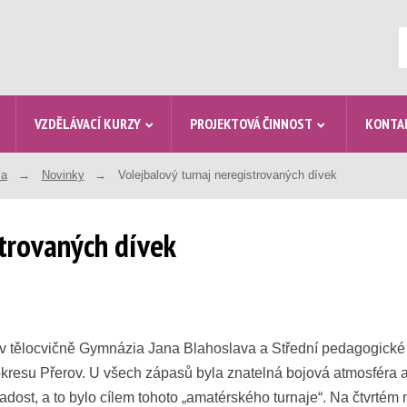
V
VZDĚLÁVACÍ KURZY
PROJEKTOVÁ ČINNOST
KONTA
la
Novinky
Volejbalový turnaj neregistrovaných dívek
strovaných dívek
 v tělocvičně Gymnázia Jana Blahoslava a Střední pedagogické 
okresu Přerov. U všech zápasů byla znatelná bojová atmosféra a
adost, a to bylo cílem tohoto „amatérského turnaje“. Na čtvrté