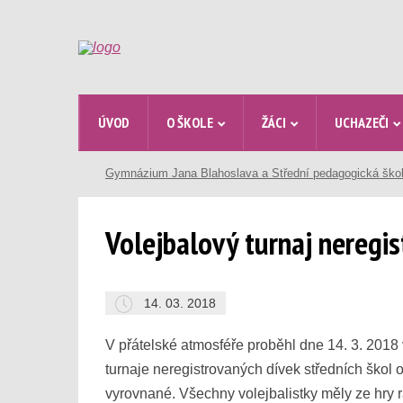
ÚVOD
O ŠKOLE
ŽÁCI
UCHAZEČI
Gymnázium Jana Blahoslava a Střední pedagogická ško
Volejbalový turnaj neregi
14. 03. 2018
V přátelské atmosféře proběhl dne 14. 3. 2018
turnaje neregistrovaných dívek středních škol 
vyrovnané. Všechny volejbalistky měly ze hry r