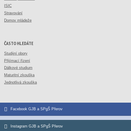
ISIC
Stravování
Domov mládeže
ČASTO HLEDÁTE
Studijní obory
Přijímací řízení
Dálkové studium
Maturitní zkouška
Jednotlivá zkouška
Facebook GJB a SPgŠ Přerov
Instagram GJB a SPgŠ Přerov