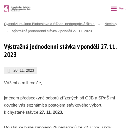
Rozbalen
menu
Gymnázium Jana Blahoslava a Střední pedagogická škola
Novinky
Výstražná jednodenní stávka v pondělí 27. 11. 2023
Výstražná jednodenní stávka v pondělí 27. 11.
2023
20. 11. 2023
Vážení a milí rodiče,
jménem předsedkyně odborů zřízených při GJB a SPgŠ mi
dovolte vás seznámit s postojem stávkového výboru
k chystané stávce
27. 11. 2023.
Do stávky bude zapojeno 26 pedagogů ze 72. Chod školy,