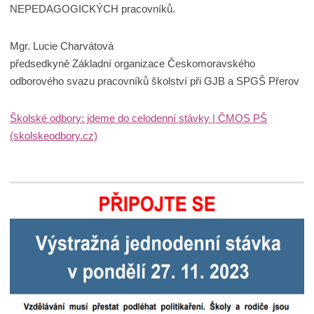
NEPEDAGOGICKÝCH pracovníků.
Mgr. Lucie Charvátová
předsedkyně Základní organizace Českomoravského
odborového svazu pracovníků školství při GJB a SPGŠ Přerov
Školské odbory: jdeme do celodenní stávky | ČMOS PŠ
(skolskeodbory.cz)