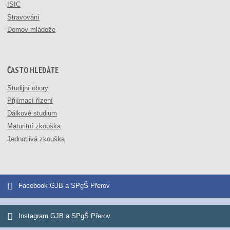
ISIC
Stravování
Domov mládeže
ČASTO HLEDÁTE
Studijní obory
Přijímací řízení
Dálkové studium
Maturitní zkouška
Jednotlivá zkouška
Facebook GJB a SPgŠ Přerov
Instagram GJB a SPgŠ Přerov