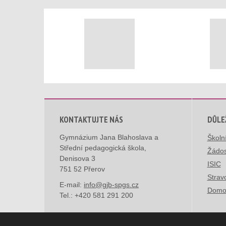
KONTAKTUJTE NÁS
DŮLE
Gymnázium Jana Blahoslava a
Školn
Střední pedagogická škola,
Žádos
Denisova 3
ISIC
751 52 Přerov
Strav
E-mail:
info@gjb-spgs.cz
Domo
Tel.:
+420 581 291 200