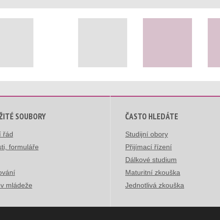
ŽITÉ SOUBORY
ČASTO HLEDÁTE
í řád
Studijní obory
ti, formuláře
Přijímací řízení
Dálkové studium
ování
Maturitní zkouška
v mládeže
Jednotlivá zkouška