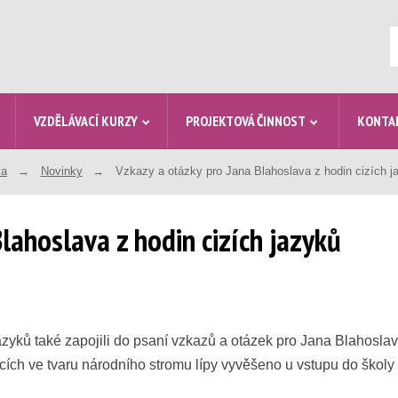
V
VZDĚLÁVACÍ KURZY
PROJEKTOVÁ ČINNOST
KONTA
la
Novinky
Vzkazy a otázky pro Jana Blahoslava z hodin cizích j
lahoslava z hodin cizích jazyků
zyků také zapojili do psaní vzkazů a otázek pro Jana Blahoslava 
stcích ve tvaru národního stromu lípy vyvěšeno u vstupu do škol