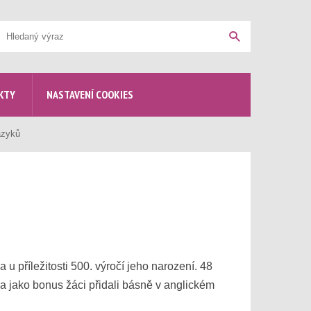
yhledávání
Hledat
KTY
NASTAVENÍ COOKIES
azyků
u příležitosti 500. výročí jeho narození. 48
y a jako bonus žáci přidali básně v anglickém