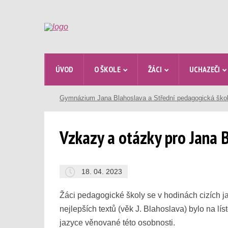
ÚVOD
O ŠKOLE
ŽÁCI
UCHAZEČI
Gymnázium Jana Blahoslava a Střední pedagogická ško
Vzkazy a otázky pro Jana B
18. 04. 2023
Žáci pedagogické školy se v hodinách cizích ja
nejlepších textů (věk J. Blahoslava) bylo na lí
jazyce věnované této osobnosti.