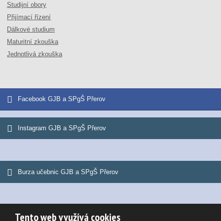
Studijní obory
Přijímací řízení
Dálkové studium
Maturitní zkouška
Jednotlivá zkouška
Facebook GJB a SPgŠ Přerov
Instagram GJB a SPgŠ Přerov
Burza učebnic GJB a SPgŠ Přerov
Tento web využívá cookies