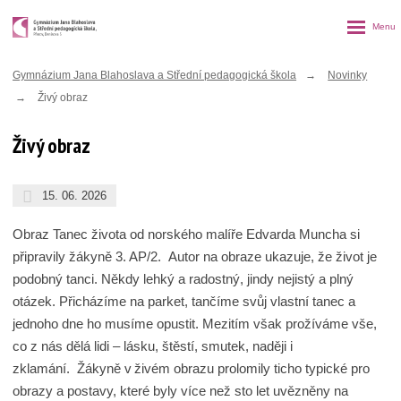
Rozbalen
menu
Gymnázium Jana Blahoslava a Střední pedagogická škola
Novinky
Živý obraz
Živý obraz
15. 06. 2026
Obraz Tanec života od norského malíře Edvarda Muncha si
připravily žákyně 3. AP/2. Autor na obraze ukazuje, že život je
podobný tanci. Někdy lehký a radostný, jindy nejistý a plný
otázek. Přicházíme na parket, tančíme svůj vlastní tanec a
jednoho dne ho musíme opustit. Mezitím však prožíváme vše,
co z nás dělá lidi – lásku, štěstí, smutek, naději i
zklamání. Žákyně v živém obrazu prolomily ticho typické pro
obrazy a postavy, které byly více než sto let uvězněny na